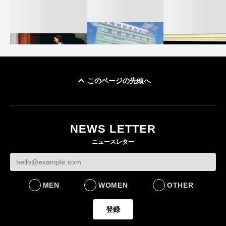
このページの先頭へ
「ユニクロ 京都」が11
ユニクロ × コントワ
月にオープン 国内5店
ゴールドウイン、2
ー・デ・コトニエ新
目のグローバル旗艦店
4〜6月期の営業利
作 コーデュロイジャ
82%減 ザ・ノー
NEWS LETTER
FASHION
ケットなど7型を発売
フェイスで卸が苦
ニュースレター
FASHION
BUSINESS
MEN
WOMEN
OTHER
登録