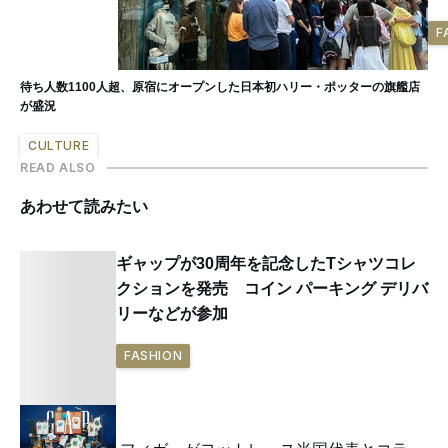
F
待ち人数1100人超、原宿にオープンした日本初ハリー・ポッターの旗艦店
が盛況
CULTURE
READ ALSO
あわせて読みたい
ギャップが30周年を記念したTシャツコレ
クションを発売 コイン パーキング デリバ
リーなどが参加
FASHION