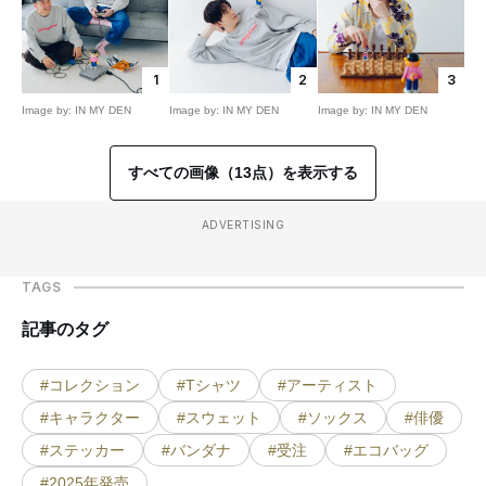
1
2
3
Image by: IN MY DEN
Image by: IN MY DEN
Image by: IN MY DEN
すべての画像（13点）を表示する
ADVERTISING
TAGS
記事のタグ
#コレクション
#Tシャツ
#アーティスト
#キャラクター
#スウェット
#ソックス
#俳優
#ステッカー
#バンダナ
#受注
#エコバッグ
#2025年発売