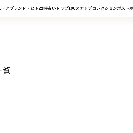
ADVERTISING
ストア
ブランド・ヒト
22時占い
トップ100
スナップ
コレクション
ポスト
一覧