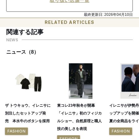
取り扱い店舗一覧
最終更新日:
2026年04月10日
RELATED ARTICLES
関連する記事
NEWS
ニュース（8）
ザ トウキョウ、イレニサに
東コレ23年秋冬が開幕
イレニサが伊勢丹
別注したセットアップ発
「イレニサ」初のフィジカ
ップアップを開催
売 本水牛のボタンを採用
ルショー、自然原理と職人
夏の全商品をライ
技の美しさを表現
FASHION
FASHION
FASHION