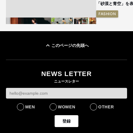
「砂漠と青空」を
FASHION
このページの先頭へ
ユニクロ × コントワ
イケアが「都市部で暮
ー・デ・コトニエ新
らす若い世代」に向け
作 コーデュロイジャ
た新作を発売 全13型
NEWS LETTER
ケットなど7型を発売
をラインナップ
ニュースレター
FASHION
LIFESTYLE
MEN
WOMEN
OTHER
登録