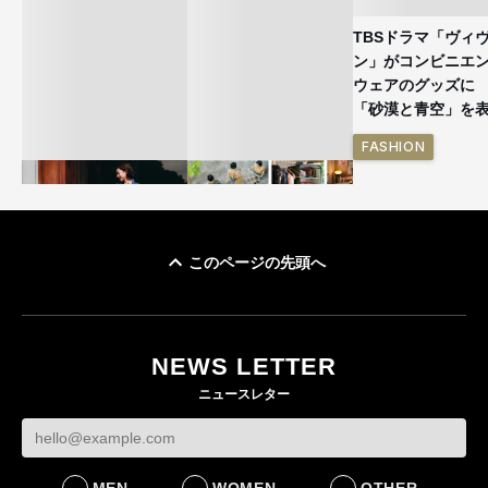
TBSドラマ「ヴィ
ン」がコンビニエ
ウェアのグッズ
「砂漠と青空」を
FASHION
このページの先頭へ
ユニクロ × コントワ
イケアが「都市部で暮
ー・デ・コトニエ新
らす若い世代」に向け
作 コーデュロイジャ
た新作を発売 全13型
NEWS LETTER
ケットなど7型を発売
をラインナップ
ニュースレター
FASHION
LIFESTYLE