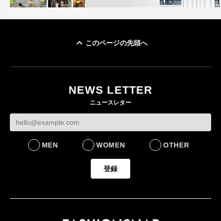
このページの先頭へ
イケアが「都市部で暮
オンワードHD、イ
らす若い世代」に向け
【トップに聞く 2026】
モール熊本に勤務
た新作を発売 全13型
オンワードHD保元道宣
いた従業員3人の死
NEWS LETTER
をラインナップ
社長 「のんびりした
認
ニュースレター
ら先はない」“前進”す
LIFESTYLE
BUSINESS
るための企業戦略
BUSINESS
MEN
WOMEN
OTHER
登録