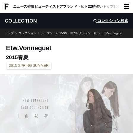
ADVERTISING
ニュース
特集
ビューティ
ストア
ブランド・ヒト
22時占い
トップ100
スナッ
COLLECTION
コレクション検索
トップ
コレクション
シーズン「2015SS」のコレクション一覧
Etw.Vonneguet
Etw.Vonneguet
2015春夏
2015 SPRING SUMMER