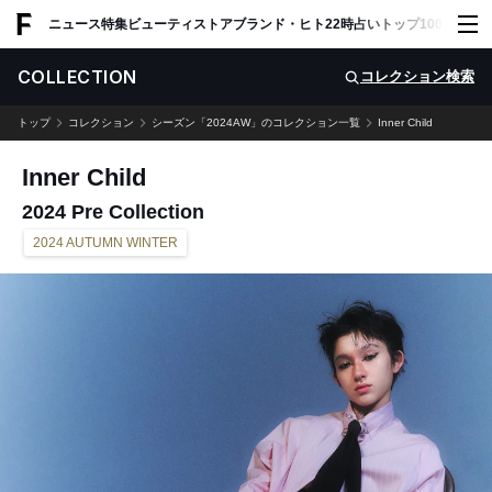
ADVERTISING
ニュース
特集
ビューティ
ストア
ブランド・ヒト
22時占い
トップ100
スナッ
COLLECTION
コレクション検索
トップ
コレクション
シーズン「2024AW」のコレクション一覧
Inner Child
Inner Child
2024 Pre Collection
2024 AUTUMN WINTER