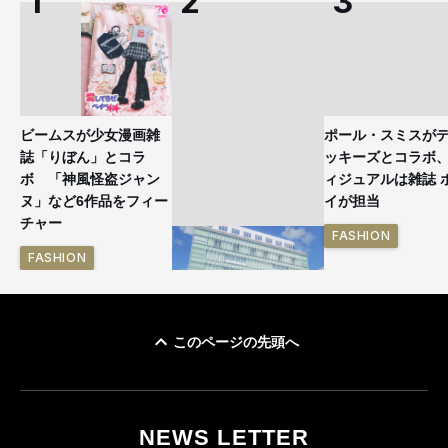
ビームスが少女漫画雑
ポール・スミスが
誌「りぼん」とコラ
ッキーズとコラボ
ボ 「神風怪盗ジャン
ィジュアルは雑誌 
ヌ」など6作品をフィー
イが担当
チャー
FASHION
FASHION
このページの先頭へ
「ユニクロ 京都」が11
月にオープン 国内5店
目のグローバル旗艦店
NEWS LETTER
FASHION