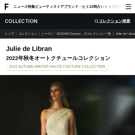
ADVERTISING
ニュース
特集
ビューティ
ストア
ブランド・ヒト
22時占い
トップ100
スナッ
COLLECTION
コレクション検索
トップ
コレクション
シーズン「2022AW Couture」のコレクション一覧
Julie de Libra
Julie de Libran
2022年秋冬オートクチュールコレクション
2022 AUTUMN WINTER HAUTE COUTURE COLLECTION