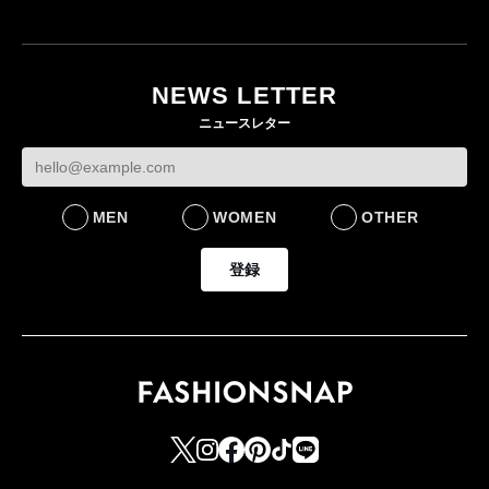
ユニクロ × コントワ
イケアが「都市部で暮
ー・デ・コトニエ新
らす若い世代」に向け
作 コーデュロイジャ
た新作を発売 全13型
NEWS LETTER
ケットなど7型を発売
をラインナップ
ニュースレター
FASHION
LIFESTYLE
MEN
WOMEN
OTHER
登録