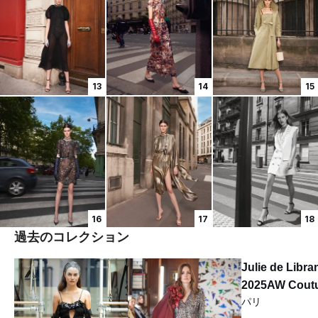
13
14
15
16
17
18
過去のコレクション
Julie de Libra
2025AW Cout
パリ