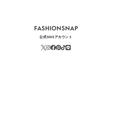
RA
Maison MIHARA
Maison MIHARA
Maison M
25SS
YASUHIRO 2024AW
YASUHIRO -
YASUHIR
公式SNSアカウント
パリ
パリ
Women's- 2024SS