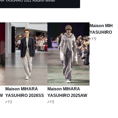
RA YASUHIRO 2022 Autumn Winter
Maison MIHA
YASUHIRO 20
パリ
Maison MIHARA
Maison MIHARA
AW
YASUHIRO 2026SS
YASUHIRO 2025AW
パリ
パリ