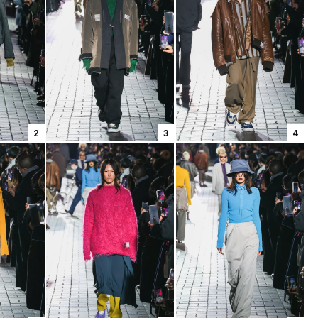
2
3
4