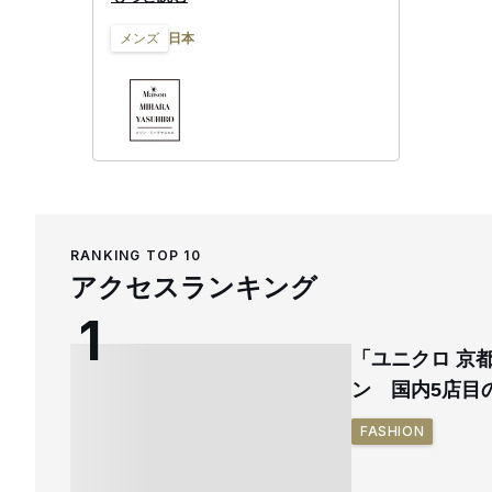
展開。2020年春夏からウェアのコレク
日本
メンズ
ションラインをメゾン ミハラヤスヒロ
に統一している。
RANKING TOP 10
アクセスランキング
「ユニクロ 京
ン 国内5店目
FASHION