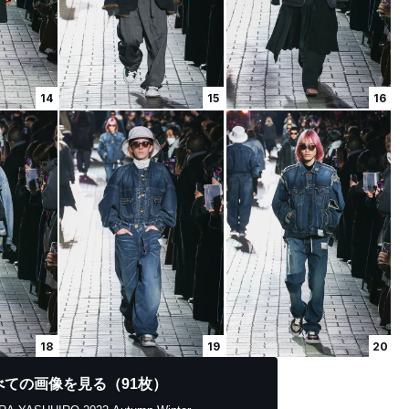
14
15
16
18
19
20
べての画像を見る（91枚）