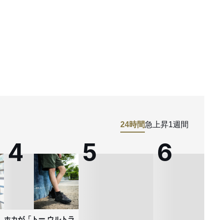
24時間
急上昇
1週間
ホカが「トー ウルトラ