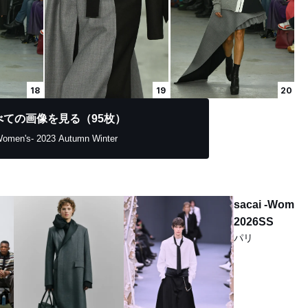
18
19
20
べての画像を見る（95枚）
Women's- 2023 Autumn Winter
sacai -Women
2026SS
パリ