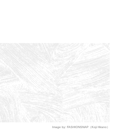
Image by: FASHIONSNAP（Koji Hirano）