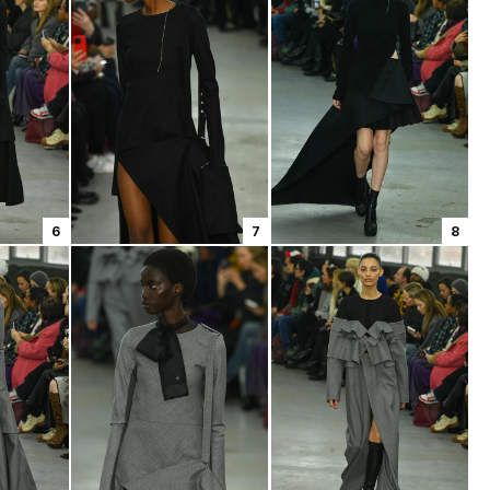
6
7
8