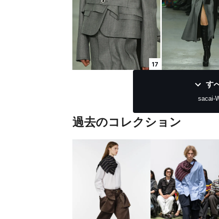
17
す
sacai-
過去のコレクション