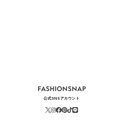
's-
sacai 2026SS
sacai -Women's-
sacai -Wo
パリ
2026 Spring
2025AW
公式SNSアカウント
パリ
Collection
パリ