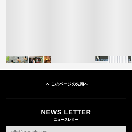
このページの先頭へ
イケアが「都市部で暮
オンワードHD、イ
らす若い世代」に向け
【トップに聞く 2026】
モール熊本に勤務
た新作を発売 全13型
オンワードHD保元道宣
いた従業員3人の死
NEWS LETTER
をラインナップ
社長 「のんびりした
認
ニュースレター
ら先はない」“前進”す
LIFESTYLE
BUSINESS
るための企業戦略