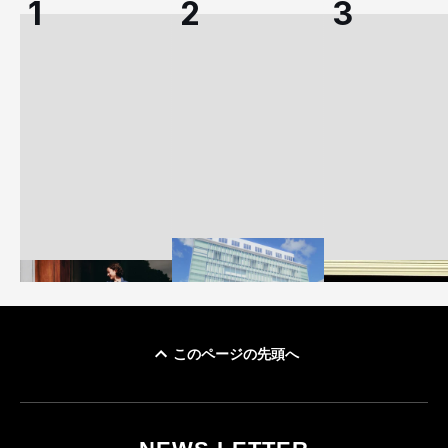
このページの先頭へ
「ユニクロ 京都」が11
ユニクロ × コントワ
月にオープン 国内5店
ゴールドウイン、2
ー・デ・コトニエ新
目のグローバル旗艦店
4〜6月期の営業利
作 コーデュロイジャ
82%減 ザ・ノー