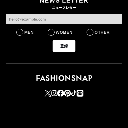
NEWS LETTER
FASHION
ケットなど7型を発売
フェイスで卸が苦
ニュースレター
FASHION
BUSINESS
MEN
WOMEN
OTHER
登録