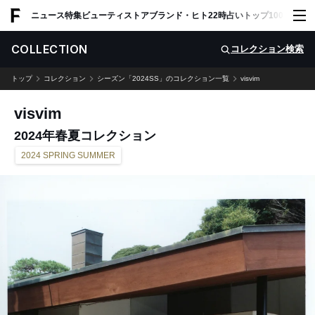
ADVERTISING
ニュース
特集
ビューティ
ストア
ブランド・ヒト
22時占い
トップ100
スナッ
COLLECTION
コレクション検索
トップ
コレクション
シーズン「2024SS」のコレクション一覧
visvim
visvim
2024年春夏コレクション
2024 SPRING SUMMER