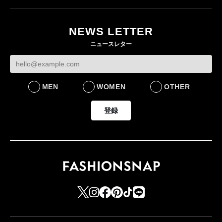
月にオープン 国内5店
目のグローバル旗艦店
NEWS LETTER
FASHION
ニュースレター
MEN
WOMEN
OTHER
登録