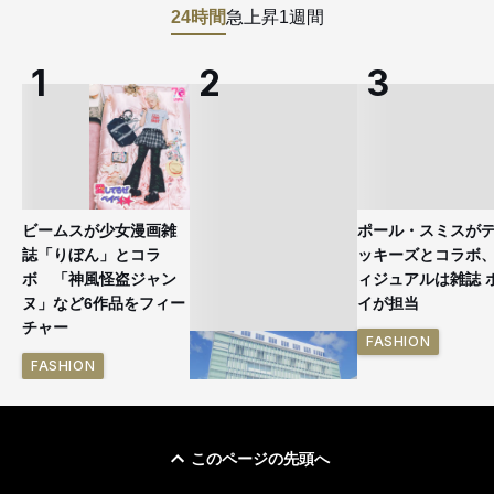
24時間
急上昇
1週間
ビームスが少女漫画雑
ポール・スミスが
誌「りぼん」とコラ
ッキーズとコラボ
ボ 「神風怪盗ジャン
ィジュアルは雑誌 
ヌ」など6作品をフィー
イが担当
チャー
FASHION
FASHION
このページの先頭へ
「ユニクロ 京都」が11