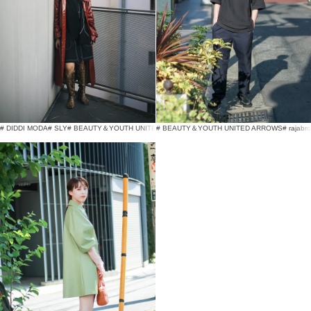
# DIDDI MODA
# SLY
# BEAUTY＆YOUTH UNITED ARROWS
# BEAUTY＆YOUTH UNITED ARROWS
# rajabr