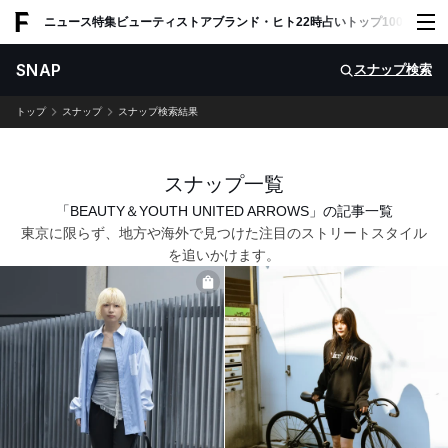
ADVERTISING
ニュース
特集
ビューティ
ストア
ブランド・ヒト
22時占い
トップ100
スナッ
SNAP
スナップ検索
トップ
スナップ
スナップ検索結果
スナップ一覧
「BEAUTY＆YOUTH UNITED ARROWS」の記事一覧
東京に限らず、地方や海外で見つけた注目のストリートスタイル
を追いかけます。