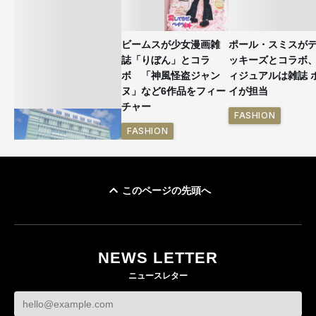
ビームスが少女漫画雑
ポール・スミスが
誌「りぼん」とコラ
ッキーズとコラボ
ボ 「神風怪盗ジャン
ィジュアルは雑誌 
ヌ」など6作品をフィー
イが担当
チャー
FASHION
FASHION
このページの先頭へ
「ユニクロ 京都」が11
月にオープン 国内5店
目のグローバル旗艦店
NEWS LETTER
FASHION
ニュースレター