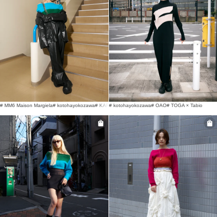
# MM6 Maison Margiela
# kotohayokozawa
# KARA
# kotohayokozawa
# OAO
# TOGA × Tabio