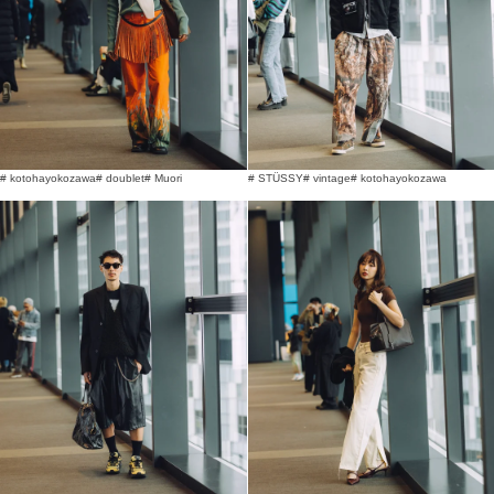
# kotohayokozawa
# doublet
# Muori
# STÜSSY
# vintage
# kotohayokozawa