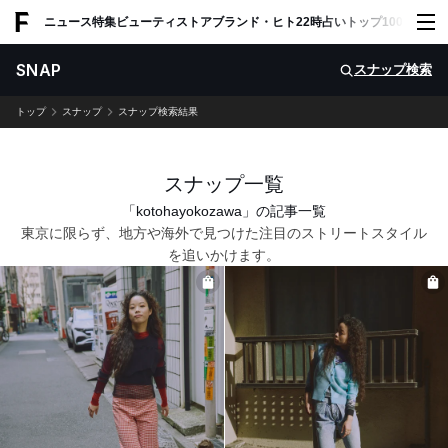
ADVERTISING
ニュース
特集
ビューティ
ストア
ブランド・ヒト
22時占い
トップ100
スナッ
SNAP
スナップ検索
トップ
スナップ
スナップ検索結果
スナップ一覧
「kotohayokozawa」の記事一覧
東京に限らず、地方や海外で見つけた注目のストリートスタイル
を追いかけます。