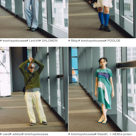
# kotohayokozawa
# Levi's®
# SALOMON
# Bibiy.
# kotohayokozawa
# POOLDE
# used
# adidas
# kotohayokozawa
# kotohayokozawa
# KlassiC. × mEltEd potato