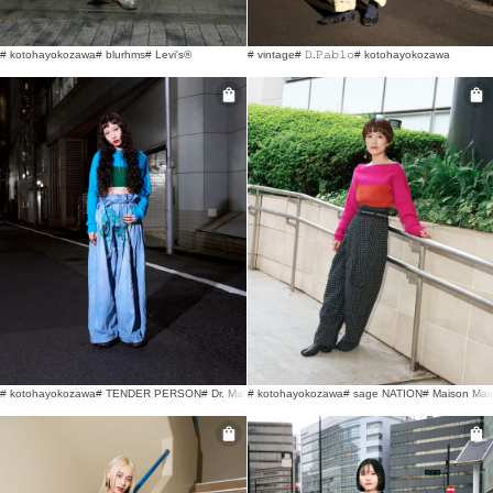
# kotohayokozawa
# blurhms
# Levi's®
# vintage
# 𝙳.𝙿𝚊𝚋𝚕𝚘
# kotohayokozawa
# kotohayokozawa
# TENDER PERSON
# Dr. Martens
# kotohayokozawa
# sage NATION
# Maison Mar