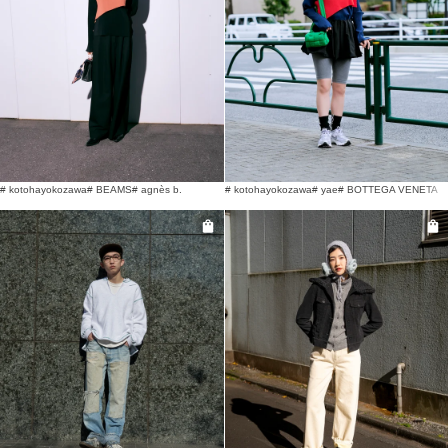
# kotohayokozawa
# BEAMS
# agnès b.
# kotohayokozawa
# yae
# BOTTEGA VENETA