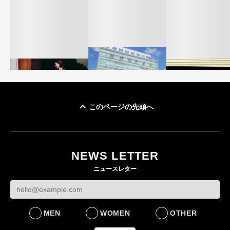
このページの先頭へ
「ユニクロ 京都」が11
ユニクロ × コントワ
月にオープン 国内5店
ゴールドウイン、2
ー・デ・コトニエ新
目のグローバル旗艦店
4〜6月期の営業利
作 コーデュロイジャ
82%減 ザ・ノー
NEWS LETTER
FASHION
ケットなど7型を発売
フェイスで卸が苦
ニュースレター
FASHION
BUSINESS
MEN
WOMEN
OTHER