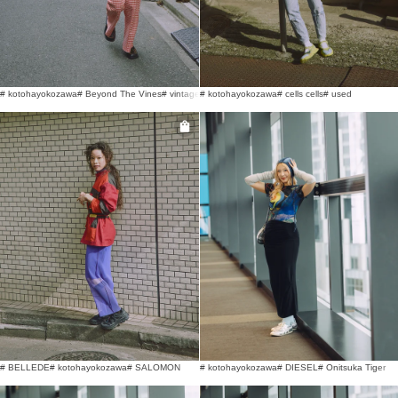
# kotohayokozawa
# Beyond The Vines
# vintage
# kotohayokozawa
# cells cells
# used
# BELLEDE
# kotohayokozawa
# SALOMON
# kotohayokozawa
# DIESEL
# Onitsuka Tiger