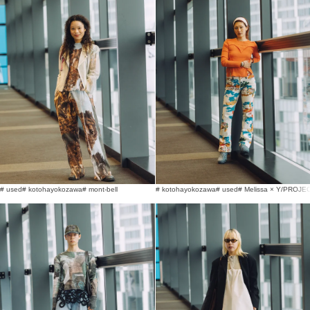
# used
# kotohayokozawa
# mont-bell
# kotohayokozawa
# used
# Melissa × Y/PROJE