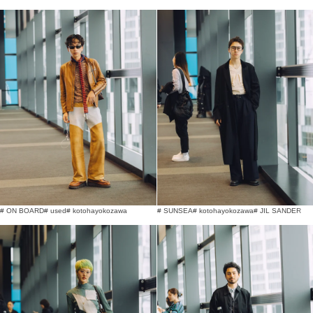
# ON BOARD
# used
# kotohayokozawa
# SUNSEA
# kotohayokozawa
# JIL SANDER