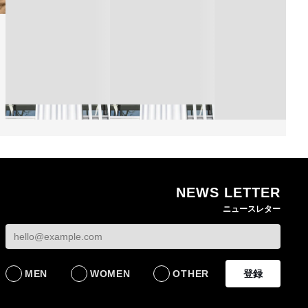
NEWS LETTER
熊本地震で従業員3人が
オンワードHDが緊急時
ニュースレター
死亡したオンワード
の対策を発表 従業員
【トップに聞く 202
HD 被災経緯を書面で
に貴重品の常時携行を
オンワードHD保元道
発表
義務付け
社長 「のんびりし
ら先はない」“前進”
BUSINESS
BUSINESS
るための企業戦略
MEN
WOMEN
OTHER
登録
BUSINESS