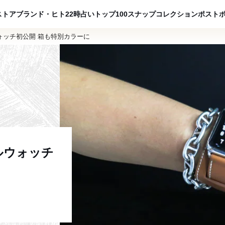
ADVERTISING
ストア
ブランド・ヒト
22時占い
トップ100
スナップ
コレクション
ポスト
ォッチ初公開 箱も特別カラーに
ルウォッチ