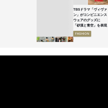
TBSドラマ「ヴィヴァ
ン」がコンビニエンス
ウェアのグッズに
「砂漠と青空」を表現
FASHION
イケアが「都市部で暮
らす若い世代」に向け
た新作を発売 全13型
をラインナップ
LIFESTYLE