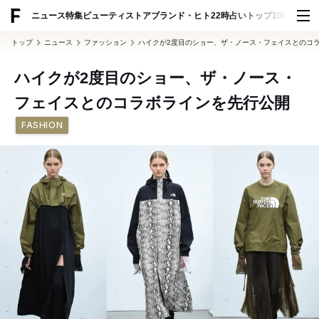
ADVERTISING
ニュース
特集
ビューティ
ストア
ブランド・ヒト
22時占い
トップ100
スナッ
トップ
ニュース
ファッション
ハイクが2度目のショー、ザ・ノース・フェイスとのコ
ハイクが2度目のショー、ザ・ノース・
フェイスとのコラボラインを先行公開
FASHION