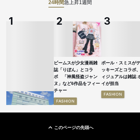
24時間
急上昇
1週間
ビームスが少女漫画雑
ポール・スミスが
誌「りぼん」とコラ
ッキーズとコラボ
ボ 「神風怪盗ジャン
ィジュアルは雑誌 
ヌ」など6作品をフィー
イが担当
チャー
FASHION
FASHION
このページの先頭へ
「ユニクロ 京都」が11
月にオープン 国内5店