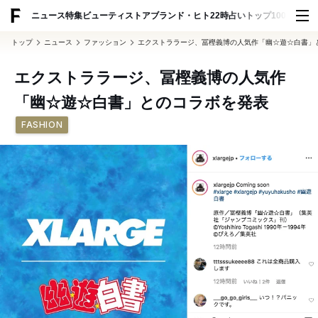
ADVERTISING
ニュース
特集
ビューティ
ストア
ブランド・ヒト
22時占い
トップ100
スナッ
トップ
ニュース
ファッション
エクストララージ、冨樫義博の人気作「幽☆遊☆白書」
エクストララージ、冨樫義博の人気作
「幽☆遊☆白書」とのコラボを発表
FASHION