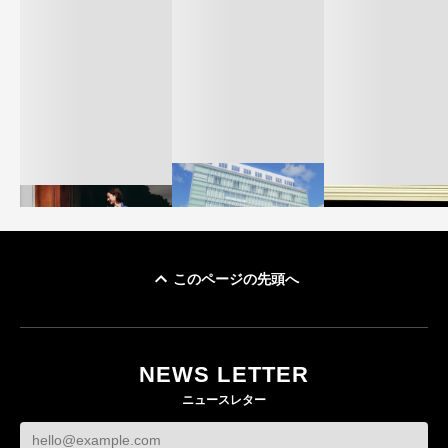
このページの先頭へ
「ユニクロ 京都」が11
ユニクロ × コントワ
月にオープン 国内5店
ゴールドウイン、2
ー・デ・コトニエ新
目のグローバル旗艦店
4〜6月期の営業利
作 コーデュロイジャ
82%減 ザ・ノー
NEWS LETTER
FASHION
ケットなど7型を発売
フェイスで卸が苦
ニュースレター
FASHION
BUSINESS