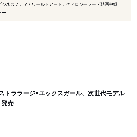
ストララージ
#オンラインストア
#浮世絵
#再始動
ビジネス
メディア
ワールド
アート
テクノロジー
フード
動画
中継
#2023年発売
#2019年発売
#ロゴ
ャー
ストララージ×エックスガール、次世代モデル
Ⓡ」発売
0