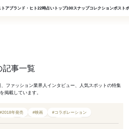
ADVERTISING
ストア
ブランド・ヒト
22時占い
トップ100
スナップ
コレクション
ポスト
の
記事一覧
報、ファッション業界人インタビュー、人気スポットの特集
クを掲載しています。
#2018年発売
#映画
#コラボレーション
#漫画
#幽☆遊☆白書
#コンバース