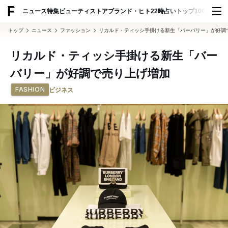
ADVERTISING
ニュース
特集
ビューティ
ストア
ブランド・ヒト
22時占い
トップ100
スナッ
トップ
ニュース
ファッション
リカルド・ティッシ手掛ける新生「バーバリー」が好調
リカルド・ティッシ手掛ける新生「バー
バリー」が好調で売り上げ増加
FASHION
ビジネス