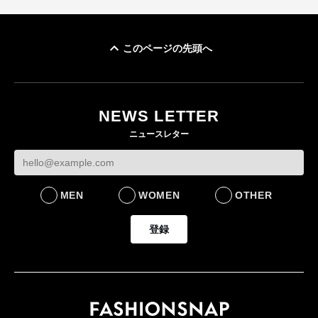
このページの先頭へ
「ユニクロ 京都」が11
ユニクロ × コントワ
月にオープン 国内5店
ゴールドウイン、2
ー・デ・コトニエ新
目のグローバル旗艦店
4〜6月期の営業利
作 コーデュロイジャ
82%減 ザ・ノー
NEWS LETTER
FASHION
ケットなど7型を発売
フェイスで卸が苦
ニュースレター
FASHION
BUSINESS
MEN
WOMEN
OTHER
登録