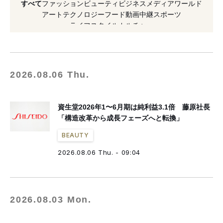
すべて
ファッション
ビューティ
ビジネス
メディア
ワールド
#資生堂
#半期
#上方修正
#コンバース
アート
テクノロジー
フード
動画
中継
スポーツ
ライフスタイル
カルチャー
#花王
2026.08.06 Thu.
資生堂2026年1〜6月期は純利益3.1倍 藤原社長
「構造改革から成長フェーズへと転換」
BEAUTY
2026.08.06 Thu. - 09:04
2026.08.03 Mon.