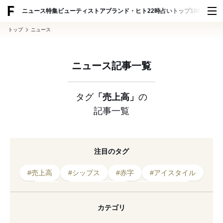
ADVERTISING
ニュース
特集
ビューティ
ストア
ブランド・ヒト
22時占い
トップ100
スナッ
トップ
ニュース
ニュース記事一覧
タグ
「売上高」
の
記事一覧
注目のタグ
#売上高
#シップス
#赤字
#アイスタイル
#事業
#マーケティング
#フレグランス
#オケージョン
#業績
#決算
#戦略
カテゴリ
#2026年秋冬
#2026年発表
#中国
#社長