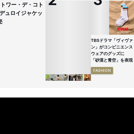
コントワー・デ・コト
デュロイジャケッ
売
TBSドラマ「ヴィヴァ
ン」がコンビニエンス
ウェアのグッズに
「砂漠と青空」を表現
FASHION
イケアが「都市部で暮
らす若い世代」に向け
た新作を発売 全13型
をラインナップ