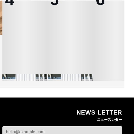
NEWS LETTER
熊本地震で従業員3人が
オンワードHDが緊急時
ニュースレター
死亡したオンワード
の対策を発表 従業員
【トップに聞く 202
HD 被災経緯を書面で
に貴重品の常時携行を
オンワードHD保元道
発表
義務付け
社長 「のんびりし