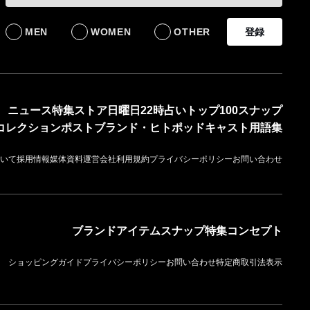
ら先はない」“前進”
BUSINESS
BUSINESS
るための企業戦略
MEN
WOMEN
OTHER
登録
BUSINESS
ニュース
特集
ストア
日曜日22時占い
トップ100
スナップ
コレクション
ポスト
ブランド・ヒト
ポッドキャスト
用語集
いて
採用情報
媒体資料
運営会社
利用規約
プライバシーポリシー
お問い合わせ
ブランド
アイテム
スナップ
特集
コンセプト
ショッピングガイド
プライバシーポリシー
お問い合わせ
特定商取引法表示