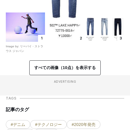
1
2
3
Image by: リーバイ・ストラ
ウス ジャパン
すべての画像（10点）を表示する
ADVERTISING
TAGS
記事のタグ
#デニム
#テクノロジー
#2020年発売