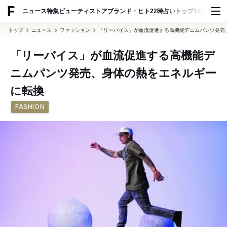
ADVERTISING
ニュース
特集
ビューティ
ストア
ブランド・ヒト
22時占い
トップ100
スナッ
トップ
ニュース
ファッション
「リーバイス」が血流促進する高機能デニムパンツ発売
「リーバイス」が血流促進する高機能デ
ニムパンツ発売、身体の熱をエネルギー
に転換
FASHION