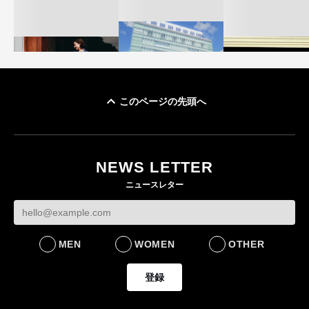
このページの先頭へ
「ユニクロ 京都」が11
ユニクロ × コントワ
月にオープン 国内5店
ゴールドウイン、2
ー・デ・コトニエ新
目のグローバル旗艦店
4〜6月期の営業利
作 コーデュロイジャ
82%減 ザ・ノー
NEWS LETTER
FASHION
ケットなど7型を発売
フェイスで卸が苦
ニュースレター
FASHION
BUSINESS
MEN
WOMEN
OTHER
登録