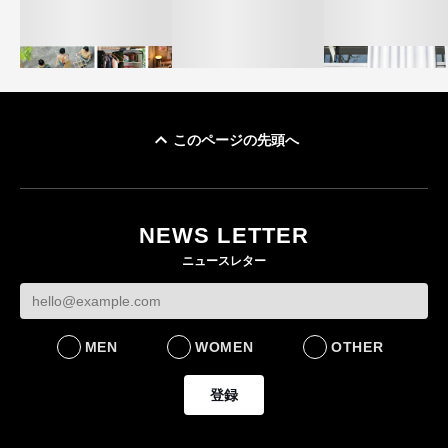
このページの先頭へ
イケアが「都市部で暮
オンワードHD、イ
らす若い世代」に向け
【トップに聞く 2026】
モール熊本に勤務
た新作を発売 全13型
オンワードHD保元道宣
いた従業員3人の死
NEWS LETTER
をラインナップ
社長 「のんびりした
認
ニュースレター
ら先はない」“前進”す
LIFESTYLE
BUSINESS
るための企業戦略
BUSINESS
MEN
WOMEN
OTHER
登録