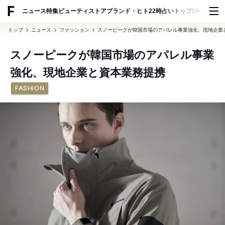
ADVERTISING
ニュース
特集
ビューティ
ストア
ブランド・ヒト
22時占い
トップ100
スナッ
トップ
ニュース
ファッション
スノーピークが韓国市場のアパレル事業強化、現地企業
スノーピークが韓国市場のアパレル事業
強化、現地企業と資本業務提携
FASHION