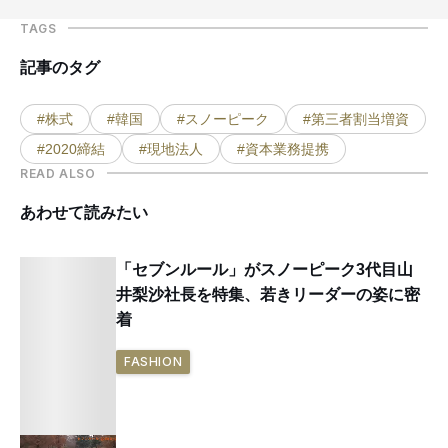
TAGS
記事のタグ
#株式
#韓国
#スノーピーク
#第三者割当増資
#2020締結
#現地法人
#資本業務提携
READ ALSO
あわせて読みたい
「セブンルール」がスノーピーク3代目山
井梨沙社長を特集、若きリーダーの姿に密
着
FASHION