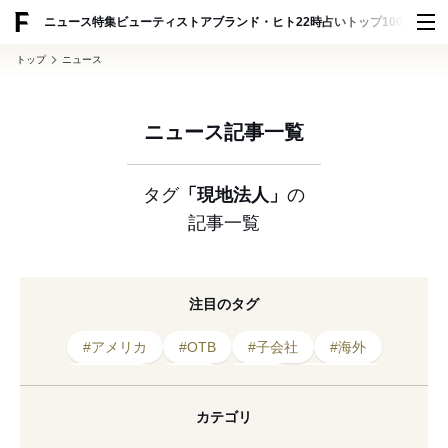
ADVERTISING
ニュース
特集
ビューティ
ストア
ブランド・ヒト
22時占い
トップ100
スナッ
トップ
ニュース
ニュース記事一覧
タグ
「現地法人」
の
記事一覧
注目のタグ
#アメリカ
#OTB
#子会社
#海外
#ワールド
#タイ
#設立
#メキシコ
#HUMAN MADE
#市場
#香港
#法人
カテゴリ
#現地法人
#初出店
#東南アジア