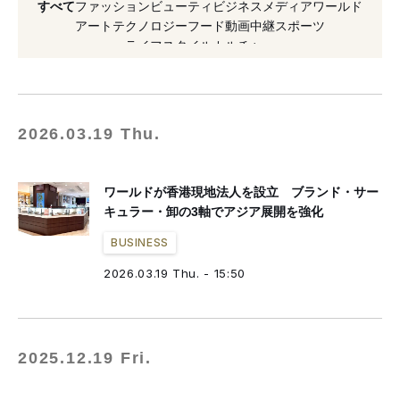
すべて
ファッション
ビューティ
ビジネス
メディア
ワールド
#2025年設立
#2026年発表
#2025年発表
アート
テクノロジー
フード
動画
中継
スポーツ
ライフスタイル
カルチャー
#海外展開
#中国
2026.03.19 Thu.
ワールドが香港現地法人を設立 ブランド・サー
キュラー・卸の3軸でアジア展開を強化
BUSINESS
2026.03.19 Thu. - 15:50
2025.12.19 Fri.