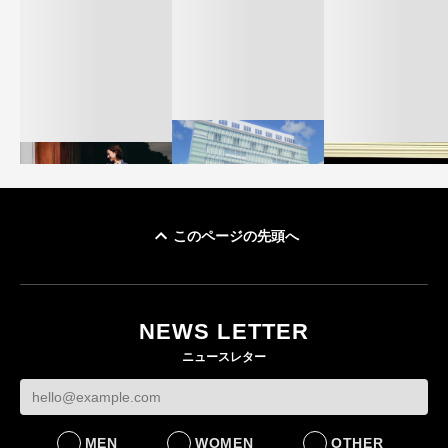
このページの先頭へ
「ユニクロ 京都」が11
ユニクロ × コントワ
月にオープン 国内5店
ゴールドウイン、2
ー・デ・コトニエ新
目のグローバル旗艦店
4〜6月期の営業利
作 コーデュロイジャ
82%減 ザ・ノー
NEWS LETTER
FASHION
ケットなど7型を発売
フェイスで卸が苦
ニュースレター
FASHION
BUSINESS
MEN
WOMEN
OTHER