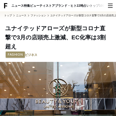
ADVERTISING
ニュース
特集
ビューティ
ストア
ブランド・ヒト
22時占い
トップ100
スナッ
トップ
ニュース
ファッション
ユナイテッドアローズが新型コロナ直撃で3月の店頭売上
ユナイテッドアローズが新型コロナ直
撃で3月の店頭売上激減、EC化率は3割
超え
FASHION
ビジネス