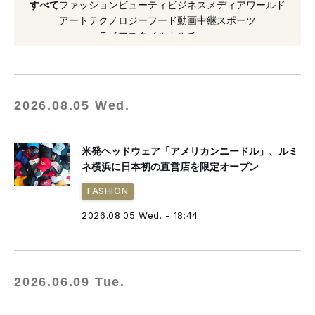
すべて
ファッション
ビューティ
ビジネス
メディア
ワールド
#ニュウマン高輪
#コレクション
アート
テクノロジー
フード
動画
中継
スポーツ
ライフスタイル
カルチャー
#高輪ゲートウェイ
#新宿
#ルミネ
#ショップ
#商業施設
#セレクトショップ
#ニュウマン
#ルミネ新宿
2026.08.05 Wed.
米発ヘッドウェア「アメリカンニードル」、ルミ
ネ横浜に日本初の直営店を限定オープン
FASHION
2026.08.05 Wed. - 18:44
2026.06.09 Tue.