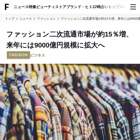
ADVERTISING
ニュース
特集
ビューティ
ストア
ブランド・ヒト
22時占い
トップ100
スナッ
トップ
ニュース
ファッション
ファッション二次流通市場が約15％増、来年には9000
ファッション二次流通市場が約15％増、
来年には9000億円規模に拡大へ
FASHION
ビジネス