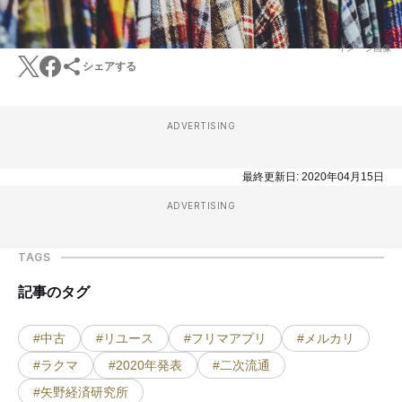
イメージ画像
シェアする
ADVERTISING
最終更新日:
2020年04月15日
ADVERTISING
TAGS
記事のタグ
#中古
#リユース
#フリマアプリ
#メルカリ
#ラクマ
#2020年発表
#二次流通
#矢野経済研究所