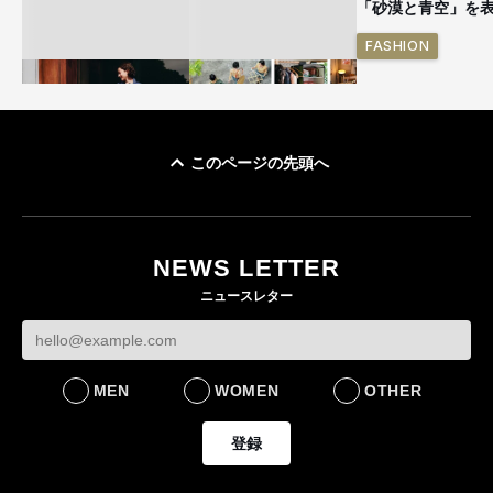
「砂漠と青空」を
FASHION
このページの先頭へ
ユニクロ × コントワ
イケアが「都市部で暮
ー・デ・コトニエ新
らす若い世代」に向け
作 コーデュロイジャ
た新作を発売 全13型
NEWS LETTER
ケットなど7型を発売
をラインナップ
ニュースレター
FASHION
LIFESTYLE
MEN
WOMEN
OTHER
登録