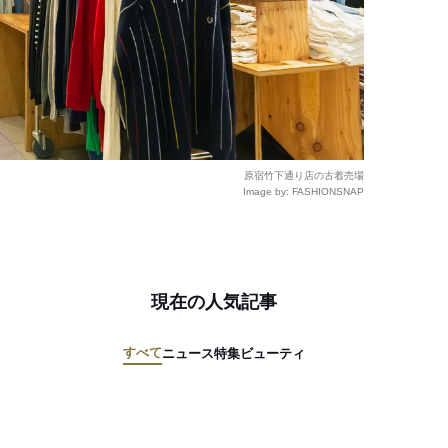
原宿竹下通り店の古着売場
Image by: FASHIONSNAP
現在の人気記事
すべて
ニュース
特集
ビューティ