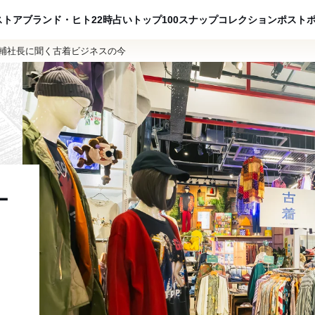
ADVERTISING
ストア
ブランド・ヒト
22時占い
トップ100
スナップ
コレクション
ポスト
恭輔社長に聞く古着ビジネスの今
ー
ス