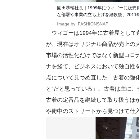
園田恭輔社長｜1999年にウィゴーに販
な部署や事業の立ち上げを経験後、2011
Image by: FASHIONSNAP
ウィゴーは1994年に古着屋として
が、現在はオリジナル商品が売上の
市場の活性化だけではなく新型コロ
ナを経て、ビジネスにおいて独自性
点について見つめ直した。古着の強
と”だと思っている」。古着は主に
古着の定番品を継続して取り扱うほ
や街中のストリートから見つけて仕