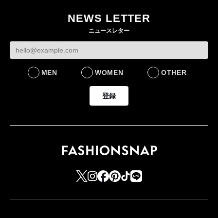
ー・デ・コトニエ新
目のグローバル旗艦店
4〜6月期の営業利
作 コーデュロイジャ
82%減 ザ・ノー
NEWS LETTER
FASHION
ケットなど7型を発売
フェイスで卸が苦
ニュースレター
FASHION
BUSINESS
MEN
WOMEN
OTHER
登録