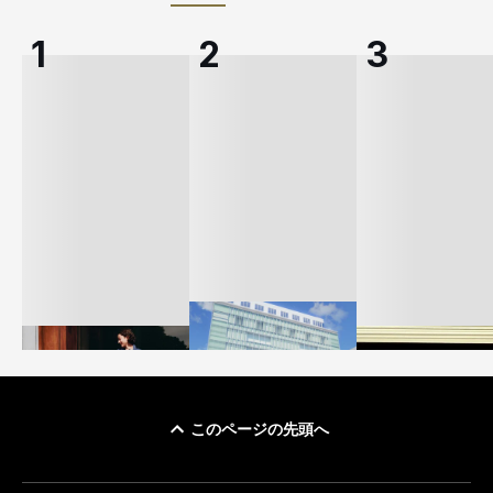
このページの先頭へ
「ユニクロ 京都」が11
ユニクロ × コントワ
月にオープン 国内5店
ゴールドウイン、2