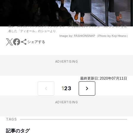
前シーズンのパリメンズファッションウィークで2020-21年ウィンターコレクションを発
表した「ディオール」のショーより
Image by: FASHIONSNAP（Photo by Koji Hirano）
シェアする
ADVERTISING
最終更新日:
2020年07月11日
1
2
3
ADVERTISING
TAGS
記事のタグ