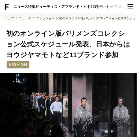
ADVERTISING
ニュース
特集
ビューティ
ストア
ブランド・ヒト
22時占い
トップ100
スナッ
トップ
ニュース
ファッション
初のオンライン版パリメンズコレクション公式スケジュ
初のオンライン版パリメンズコレクシ
ョン公式スケジュール発表、日本からは
ヨウジヤマモトなど11ブランド参加
FASHION