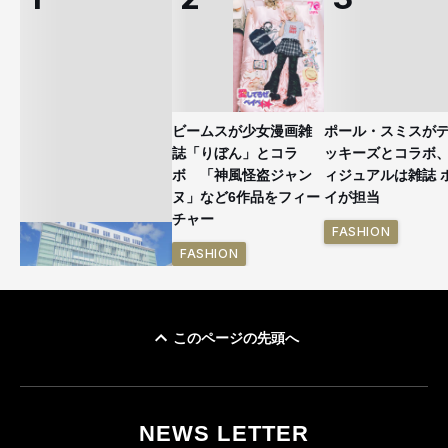
ビームスが少女漫画雑
ポール・スミスが
誌「りぼん」とコラ
ッキーズとコラボ
ボ 「神風怪盗ジャン
ィジュアルは雑誌 
ヌ」など6作品をフィー
イが担当
チャー
FASHION
FASHION
このページの先頭へ
「ユニクロ 京都」が11
月にオープン 国内5店
目のグローバル旗艦店
NEWS LETTER
FASHION