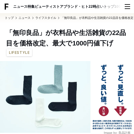
ADVERTISING
ニュース
特集
ビューティ
ストア
ブランド・ヒト
22時占い
トップ100
スナッ
トップ
ニュース
ライフスタイル
「無印良品」が衣料品や生活雑貨の22品目を価格改定、
「無印良品」が衣料品や生活雑貨の22品
目を価格改定、最大で1000円値下げ
LIFESTYLE
Image by: 良品計画