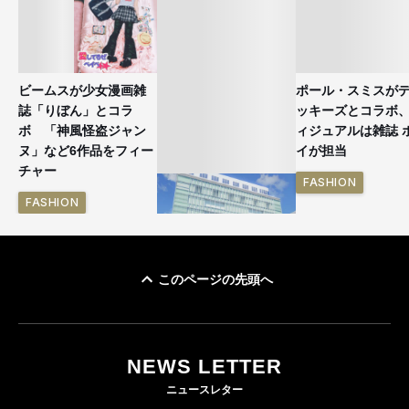
ビームスが少女漫画雑
ポール・スミスが
誌「りぼん」とコラ
ッキーズとコラボ
ボ 「神風怪盗ジャン
ィジュアルは雑誌 
ヌ」など6作品をフィー
イが担当
チャー
FASHION
FASHION
このページの先頭へ
「ユニクロ 京都」が11
月にオープン 国内5店
目のグローバル旗艦店
NEWS LETTER
FASHION
ニュースレター