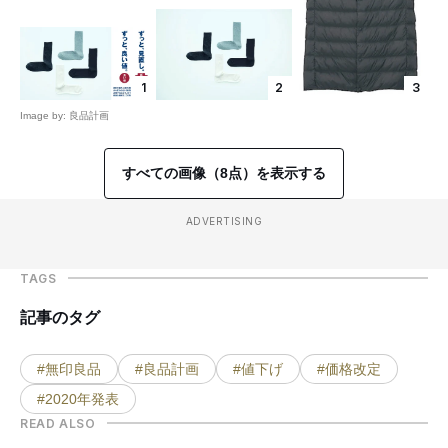
1
2
3
Image by: 良品計画
すべての画像（8点）を表示する
ADVERTISING
TAGS
記事のタグ
#無印良品
#良品計画
#値下げ
#価格改定
#2020年発表
READ ALSO