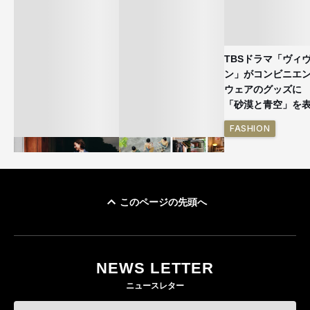
TBSドラマ「ヴィ
ン」がコンビニエ
ウェアのグッズ
「砂漠と青空」を
FASHION
このページの先頭へ
ユニクロ × コントワ
イケアが「都市部で暮
ー・デ・コトニエ新
らす若い世代」に向け
作 コーデュロイジャ
た新作を発売 全13型
NEWS LETTER
ケットなど7型を発売
をラインナップ
ニュースレター
FASHION
LIFESTYLE