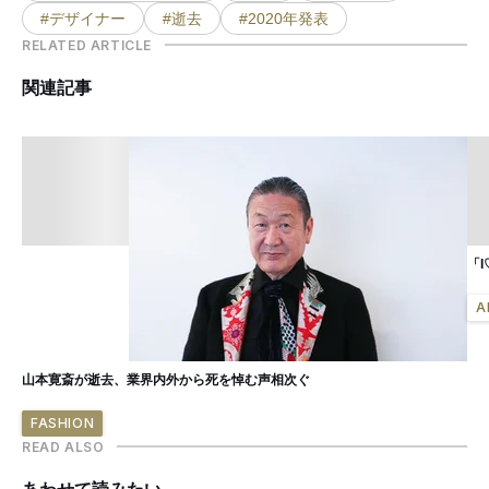
#デザイナー
#逝去
#2020年発表
RELATED ARTICLE
関連記事
「
A
山本寛斎が逝去、業界内外から死を悼む声相次ぐ
FASHION
READ ALSO