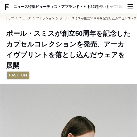
ADVERTISING
ニュース
特集
ビューティ
ストア
ブランド・ヒト
22時占い
トップ100
スナッ
トップ
ニュース
ファッション
ポール・スミスが創立50周年を記念したカプセルコレ
ポール・スミスが創立50周年を記念した
カプセルコレクションを発売、アーカ
イヴプリントを落とし込んだウェアを
展開
FASHION