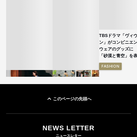
TBSドラマ「ヴィ
ン」がコンビニエ
ウェアのグッズ
「砂漠と青空」を
FASHION
このページの先頭へ
ユニクロ × コントワ
イケアが「都市部で暮
ー・デ・コトニエ新
らす若い世代」に向け
作 コーデュロイジャ
た新作を発売 全13型
NEWS LETTER
ケットなど7型を発売
をラインナップ
ニュースレター