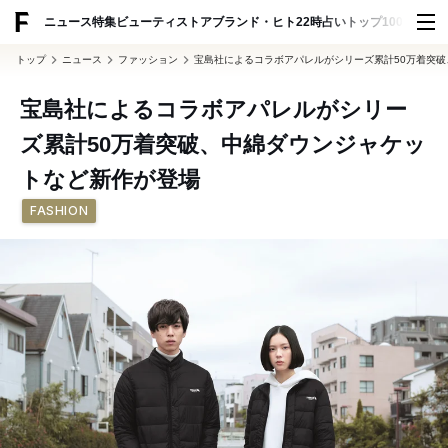
ADVERTISING
ニュース
特集
ビューティ
ストア
ブランド・ヒト
22時占い
トップ100
スナッ
トップ
ニュース
ファッション
宝島社によるコラボアパレルがシリーズ累計50万着突
宝島社によるコラボアパレルがシリー
ズ累計50万着突破、中綿ダウンジャケッ
トなど新作が登場
FASHION