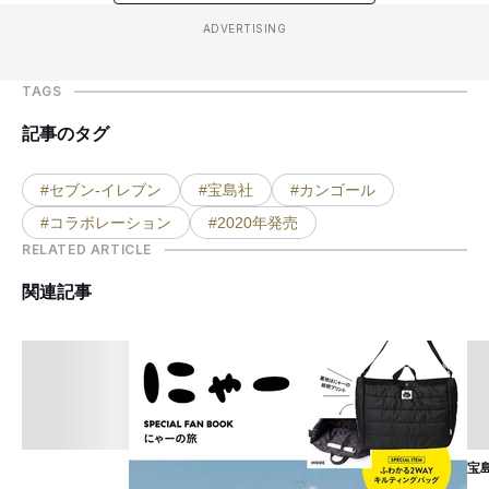
ADVERTISING
TAGS
記事のタグ
#セブン-イレブン
#宝島社
#カンゴール
#コラボレーション
#2020年発売
RELATED ARTICLE
関連記事
宝