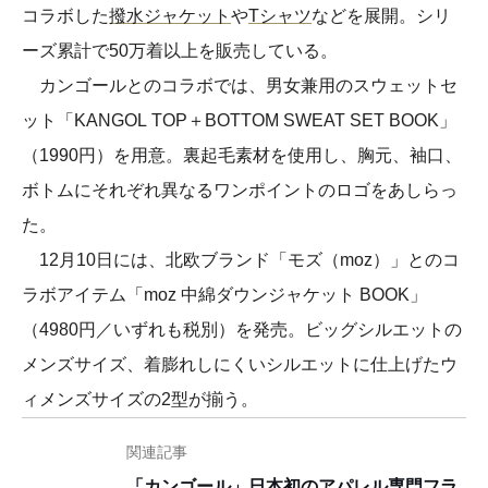
コラボした
撥水ジャケット
や
Tシャツ
などを展開。シリ
ーズ累計で50万着以上を販売している。
カンゴールとのコラボでは、男女兼用のスウェットセ
ット「KANGOL TOP＋BOTTOM SWEAT SET BOOK」
（1990円）を用意。裏起毛素材を使用し、胸元、袖口、
ボトムにそれぞれ異なるワンポイントのロゴをあしらっ
た。
12月10日には、北欧ブランド「モズ（moz）」とのコ
ラボアイテム「moz 中綿ダウンジャケット BOOK」
（4980円／いずれも税別）を発売。ビッグシルエットの
メンズサイズ、着膨れしにくいシルエットに仕上げたウ
ィメンズサイズの2型が揃う。
関連記事
「カンゴール」日本初のアパレル専門フラ