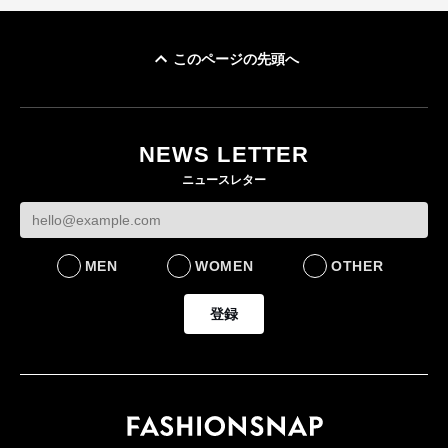
このページの先頭へ
「ユニクロ 京都」が11
月にオープン 国内5店
目のグローバル旗艦店
NEWS LETTER
FASHION
ニュースレター
MEN
WOMEN
OTHER
登録