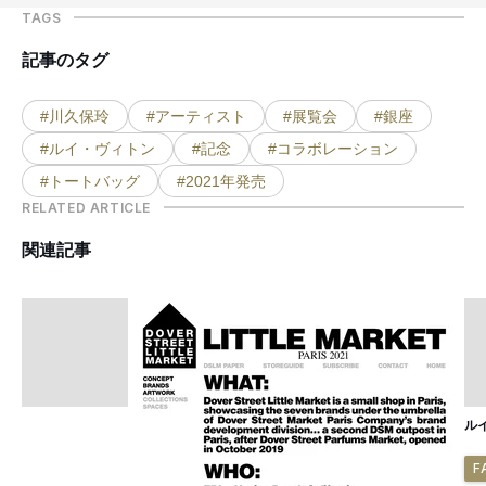
TAGS
記事のタグ
#川久保玲
#アーティスト
#展覧会
#銀座
#ルイ・ヴィトン
#記念
#コラボレーション
#トートバッグ
#2021年発売
RELATED ARTICLE
関連記事
ル
F