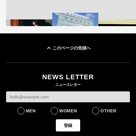
このページの先頭へ
「ユニクロ 京都」が11
ユニクロ × コントワ
月にオープン 国内5店
ゴールドウイン、2
ー・デ・コトニエ新
目のグローバル旗艦店
4〜6月期の営業利
作 コーデュロイジャ
82%減 ザ・ノー
NEWS LETTER
FASHION
ケットなど7型を発売
フェイスで卸が苦
ニュースレター
FASHION
BUSINESS
MEN
WOMEN
OTHER
登録