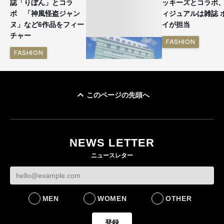
誌「りぼん」とコラ
ッキーズとコラボ
ボ 「神風怪盗ジャン
ィジュアルは雑誌 
ヌ」など6作品をフィー
イが担当
チャー
FASHION
FASHION
このページの先頭へ
「ユニクロ 京都」が11
月にオープン 国内5店
目のグローバル旗艦店
NEWS LETTER
FASHION
ニュースレター
MEN
WOMEN
OTHER
登録