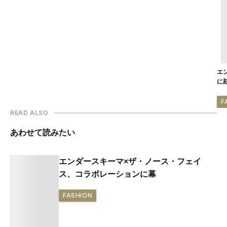
エ
に
F
READ ALSO
あわせて読みたい
エンダースキーマ×ザ・ノース・フェイ
ス、コラボレーションに幕
FASHION