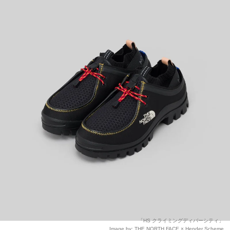
「HS クライミングディバーシティ」
Image by: THE NORTH FACE × Hender Scheme