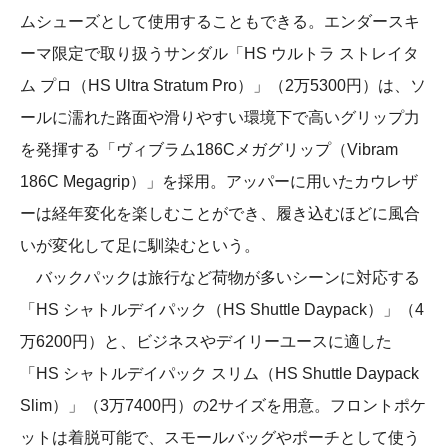
ムシューズとして使用することもできる。エンダースキ
ーマ限定で取り扱うサンダル「HS ウルトラ ストレイタ
ム プロ（HS Ultra Stratum Pro）」（2万5300円）は、ソ
ールに濡れた路面や滑りやすい環境下で高いグリップ力
を発揮する「ヴィブラム186Cメガグリップ（Vibram
186C Megagrip）」を採用。アッパーに用いたカウレザ
ーは経年変化を楽しむことができ、履き込むほどに風合
いが変化して足に馴染むという。
バックパックは旅行など荷物が多いシーンに対応する
「HS シャトルデイパック（HS Shuttle Daypack）」（4
万6200円）と、ビジネスやデイリーユースに適した
「HS シャトルデイパック スリム（HS Shuttle Daypack
Slim）」（3万7400円）の2サイズを用意。フロントポケ
ットは着脱可能で、スモールバッグやポーチとして使う