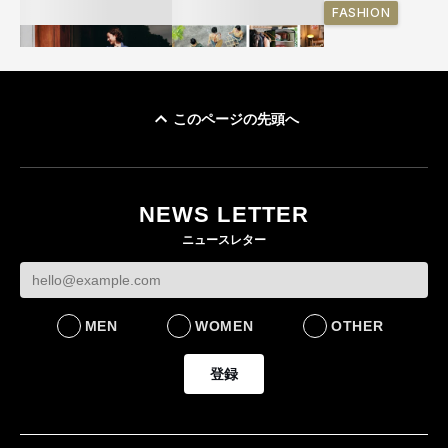
FASHION
このページの先頭へ
ユニクロ × コントワ
イケアが「都市部で暮
ー・デ・コトニエ新
らす若い世代」に向け
作 コーデュロイジャ
た新作を発売 全13型
NEWS LETTER
ケットなど7型を発売
をラインナップ
ニュースレター
FASHION
LIFESTYLE
MEN
WOMEN
OTHER
登録