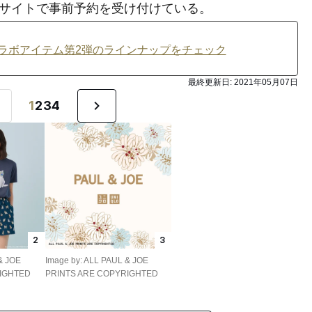
式サイトで事前予約を受け付けている。
ラボアイテム第2弾のラインナップをチェック
最終更新日:
2021年05月07日
1
2
3
4
2
3
& JOE
Image by: ALL PAUL & JOE
RIGHTED
PRINTS ARE COPYRIGHTED