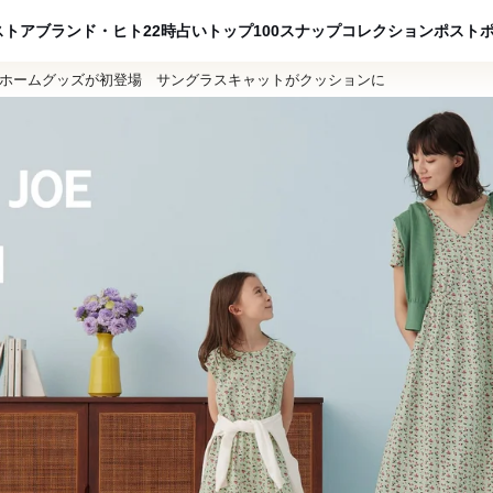
ADVERTISING
ストア
ブランド・ヒト
22時占い
トップ100
スナップ
コレクション
ポスト
でホームグッズが初登場 サングラスキャットがクッションに