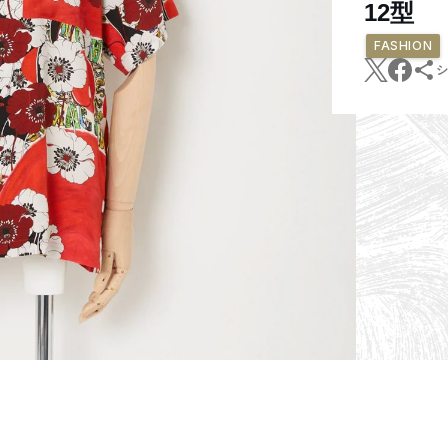
12型
FASHION
シ