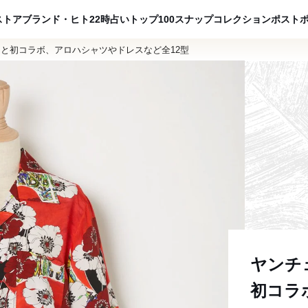
ADVERTISING
ストア
ブランド・ヒト
22時占い
トップ100
スナップ
コレクション
ポスト
イと初コラボ、アロハシャツやドレスなど全12型
ヤンチ
初コラ