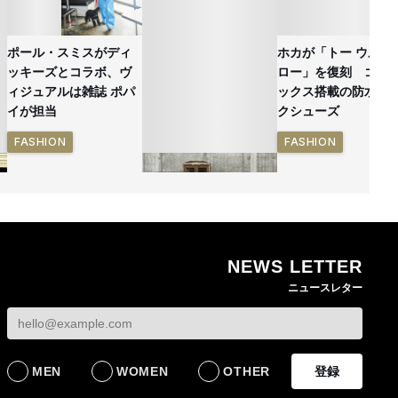
ポール・スミスがディ
ホカが「トー ウルト
ッキーズとコラボ、ヴ
ロー」を復刻 ゴア
ィジュアルは雑誌 ポパ
ックス搭載の防水ハ
イが担当
クシューズ
FASHION
FASHION
NEWS LETTER
無印良品の古家具シリ
ニュースレター
ーズ新作 インドの家
具を再生した一点物を
発売
LIFESTYLE
MEN
WOMEN
OTHER
登録