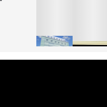
「ユニクロ 京都」が11
月にオープン 国内5店
ゴールドウイン、26年
目のグローバル旗艦店
4〜6月期の営業利益
82%減 ザ・ノース・
FASHION
フェイスで卸が苦戦
BUSINESS