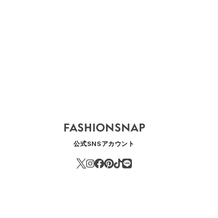
ニ・チャームがANNA SUIとコラボ、ローズプリントの生理用ナプキン
ASHION
公式SNSアカウント