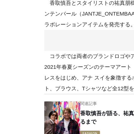
香取慎吾とスタイリストの祐真朋樹
ンテンバール（JANTJE_ONTEMB
ラボレーションアイテムを発売する
コラボでは両者のブランドロゴやア
2021年春夏シーズンのテーマアート「
レスをはじめ、アナ スイを象徴す
ト、ブラウス、Tシャツなど全12型
関連記事
香取慎吾が語る、祐真
るまで
FASHION