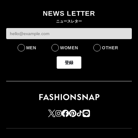
らす若い世代」に向け
【トップに聞く 2026】
モール熊本に勤務
た新作を発売 全13型
オンワードHD保元道宣
いた従業員3人の死
NEWS LETTER
をラインナップ
社長 「のんびりした
認
ニュースレター
ら先はない」“前進”す
LIFESTYLE
BUSINESS
るための企業戦略
BUSINESS
MEN
WOMEN
OTHER
登録