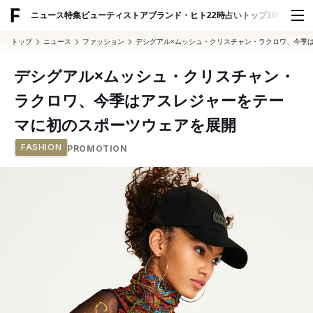
ADVERTISING
ニュース
特集
ビューティ
ストア
ブランド・ヒト
22時占い
トップ100
スナッ
トップ
ニュース
ファッション
デシグアル×ムッシュ・クリスチャン・ラクロワ、今季
デシグアル×ムッシュ・クリスチャン・
ラクロワ、今季はアスレジャーをテー
マに初のスポーツウェアを展開
FASHION
PROMOTION