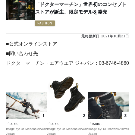
「ドクターマーチン」世界初のコンセプト
ストアが誕生、限定モデルを発売
FASHION
最終更新日:
2021年10月21日
■公式オンラインストア
■問い合わせ先
ドクターマーチン・エアウエア ジャパン：03-6746-4860
1
2
3
「TARIK」
「TARIK」
「TARIK」
Image by: Dr. Martens AirWair
Image by: Dr. Martens AirWair
Image by: Dr. Martens AirWair
Japan
Japan
Japan