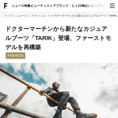
ADVERTISING
ニュース
特集
ビューティ
ストア
ブランド・ヒト
22時占い
トップ100
スナッ
トップ
ニュース
ファッション
ドクターマーチンから新たなカジュアルブーツ「TARI
ドクターマーチンから新たなカジュア
ルブーツ「TARIK」登場、ファーストモ
デルを再構築
FASHION