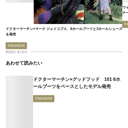
ワ
テ
F
ドクターマーチン×マーク ジェイコブス、8ホールブーツと3ホールシューズ
を発売
FASHION
READ ALSO
あわせて読みたい
ドクターマーチン×グッドフッド 101 6ホ
ールブーツをベースとしたモデル発売
FASHION