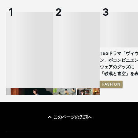
TBSドラマ「ヴィ
ン」がコンビニエ
ウェアのグッズ
「砂漠と青空」を
FASHION
このページの先頭へ
ユニクロ × コントワ
イケアが「都市部で暮
ー・デ・コトニエ新
らす若い世代」に向け