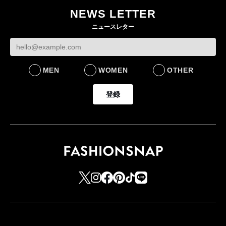
作 コーデュロイジャ
た新作を発売 全13型
NEWS LETTER
ケットなど7型を発売
をラインナップ
ニュースレター
FASHION
LIFESTYLE
MEN
WOMEN
OTHER
登録