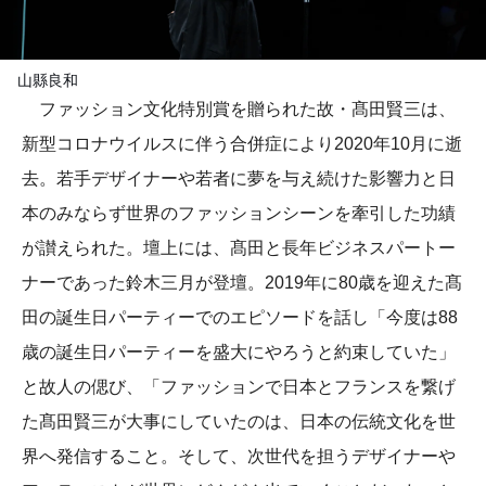
山縣良和
ファッション文化特別賞を贈られた故・髙田賢三は、
新型コロナウイルスに伴う合併症により2020年10月に逝
去。若手デザイナーや若者に夢を与え続けた影響力と日
本のみならず世界のファッションシーンを牽引した功績
が讃えられた。壇上には、髙田と長年ビジネスパートー
ナーであった鈴木三月が登壇。2019年に80歳を迎えた髙
田の誕生日パーティーでのエピソードを話し「今度は88
歳の誕生日パーティーを盛大にやろうと約束していた」
と故人の偲び、「ファッションで日本とフランスを繋げ
た髙田賢三が大事にしていたのは、日本の伝統文化を世
界へ発信すること。そして、次世代を担うデザイナーや