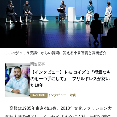
ここのがっこう受講生からの質問に答える小泉智貴と高橋悠介
関連記事
【インタビュー】トモ コイズミ「得意なも
のを一つ手にして」 フリルドレスが紡い
だ10年
インタビュー・対談
FASHION
高橋は1985年東京都出身。2010年文化ファッション大
学院大学を修了し、イッセイ ミヤケに入社。当時27歳の