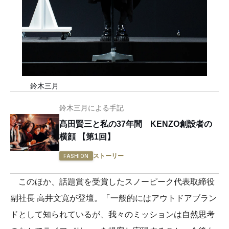
鈴木三月
鈴木三月による手記
髙田賢三と私の37年間 KENZO創設者の
横顔 【第1回】
ストーリー
FASHION
このほか、話題賞を受賞したスノーピーク代表取締役
副社長 高井文寛が登壇。「一般的にはアウトドアブラン
ドとして知られているが、我々のミッションは自然思考