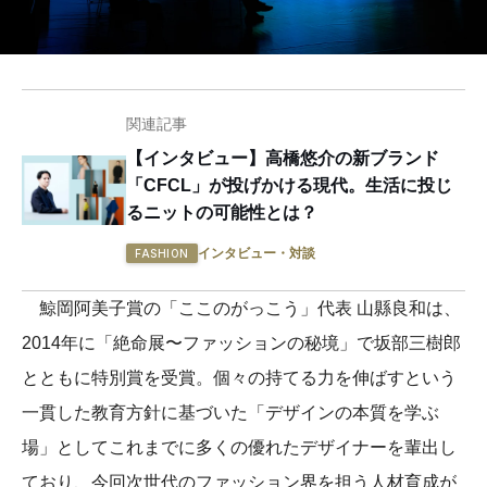
関連記事
【インタビュー】高橋悠介の新ブランド
「CFCL」が投げかける現代。生活に投じ
るニットの可能性とは？
インタビュー・対談
FASHION
鯨岡阿美子賞の「ここのがっこう」代表 山縣良和は、
2014年に「絶命展〜ファッションの秘境」で坂部三樹郎
とともに特別賞を受賞。個々の持てる力を伸ばすという
一貫した教育方針に基づいた「デザインの本質を学ぶ
場」としてこれまでに多くの優れたデザイナーを輩出し
ており、今回次世代のファッション界を担う人材育成が