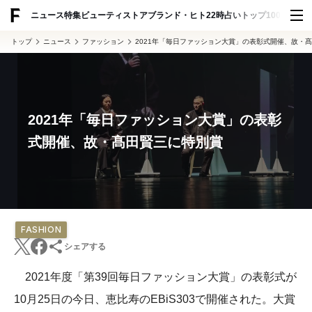
ADVERTISING
ニュース
特集
ビューティ
ストア
ブランド・ヒト
22時占い
トップ100
スナッ
トップ
ニュース
ファッション
2021年「毎日ファッション大賞」の表彰式開催、故・
2021年「毎日ファッション大賞」の表彰
式開催、故・髙田賢三に特別賞
FASHION
シェアする
2021年度「第39回毎日ファッション大賞」の表彰式が
10月25日の今日、恵比寿のEBiS303で開催された。大賞