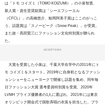
は「トモ コイズミ（TOMO KOIZUMI）」の小泉智貴、
新人賞・資生堂奨励賞は「シーエフシーエル
（CFCL）」の高橋悠介、鯨岡阿美子賞はここのがっこ
う、話題賞は「スノーピーク（Snow Peak）」が受賞。
また故・髙田賢三にファッション文化特別賞が贈られ
た。
ADVERTISING
大賞を受賞した小泉は、千葉大学在学中の2011年にト
モ コイズミをスタート。2019年に自身初となるファッシ
ョンショーをニューヨークで開催し話題を集め、同年毎
日ファッション大賞 選考委員特別賞を受賞。2020年
LVMH プライズ優勝者の1人に選ばれ、2021年には東京
オリンピック開会式で国歌斉唱の衣装を担当した。ブラ