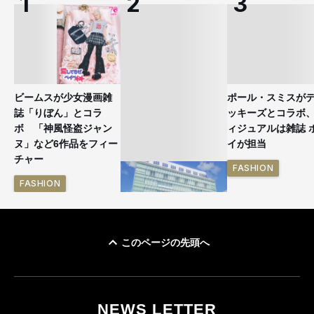
ビームスが少女漫画雑
ポール・スミスが
誌「りぼん」とコラ
ッキーズとコラボ
ボ 「神風怪盗ジャン
ィジュアルは雑誌 
ヌ」など6作品をフィー
イが担当
チャー
FASHION
FASHION
このページの先頭へ
「ユニクロ 京都」が11
月にオープン 国内5店
目のグローバル旗艦店
NEWS LETTER
FASHION