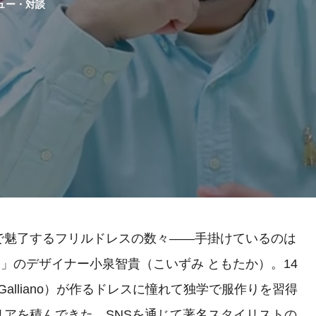
ュー・対談
魅了するフリルドレスの数々——手掛けているのは
MI）」のデザイナー小泉智貴（こいずみ ともたか）。14
Galliano）が作るドレスに憧れて独学で服作りを習得
アを積んできた。SNSを通じて著名スタイリストの