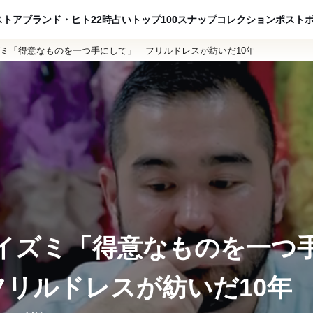
ADVERTISING
ストア
ブランド・ヒト
22時占い
トップ100
スナップ
コレクション
ポスト
ズミ「得意なものを一つ手にして」 フリルドレスが紡いだ10年
コイズミ「得意なものを一つ
フリルドレスが紡いだ10年