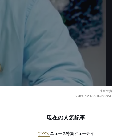
小泉智貴
Video by: FASHIONSNAP
現在の人気記事
すべて
ニュース
特集
ビューティ