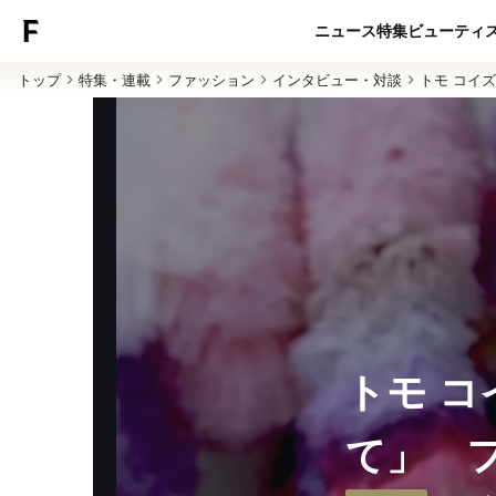
ニュース
特集
ビューティ
トップ
特集・連載
ファッション
インタビュー・対談
トモ コイ
トモ 
て」 