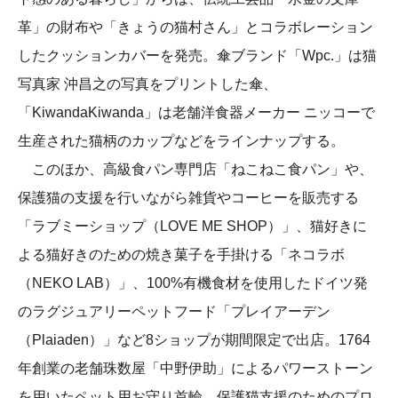
革」の財布や「きょうの猫村さん」とコラボレーション
したクッションカバーを発売。傘ブランド「Wpc.」は猫
写真家 沖昌之の写真をプリントした傘、
「KiwandaKiwanda」は老舗洋食器メーカー ニッコーで
生産された猫柄のカップなどをラインナップする。
このほか、高級食パン専門店「ねこねこ食パン」や、
保護猫の支援を行いながら雑貨やコーヒーを販売する
「ラブミーショップ（LOVE ME SHOP）」、猫好きに
よる猫好きのための焼き菓子を手掛ける「ネコラボ
（NEKO LAB）」、100%有機食材を使用したドイツ発
のラグジュアリーペットフード「プレイアーデン
（Plaiaden）」など8ショップが期間限定で出店。1764
年創業の老舗珠数屋「中野伊助」によるパワーストーン
を用いたペット用お守り首輪、保護猫支援のためのプロ