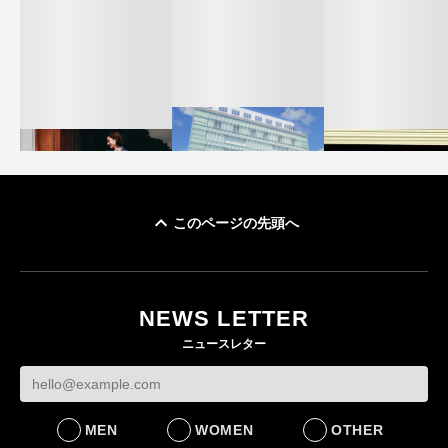
このページの先頭へ
「ユニクロ 京都」が11
ユニクロ × コントワ
月にオープン 国内5店
ゴールドウイン、2
ー・デ・コトニエ新
目のグローバル旗艦店
4〜6月期の営業利
作 コーデュロイジャ
82%減 ザ・ノー
NEWS LETTER
FASHION
ケットなど7型を発売
フェイスで卸が苦
ニュースレター
FASHION
BUSINESS
MEN
WOMEN
OTHER