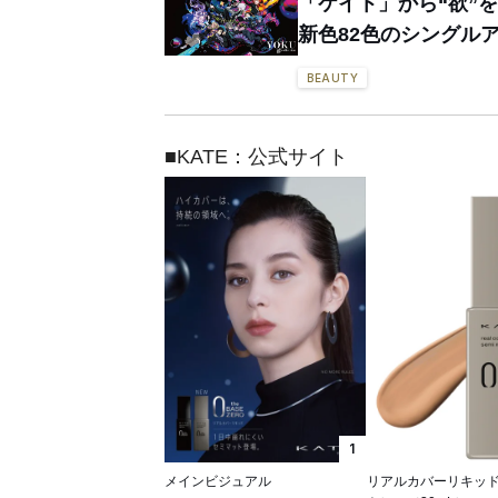
「ケイト」から“欲”
新色82色のシングル
BEAUTY
■KATE：公式サイト
1
メインビジュアル
リアルカバーリキッ