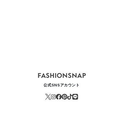
ケイト」が発光感溢れるアイシャドウ発売 人気リップモンスターから
EAUTY
公式SNSアカウント