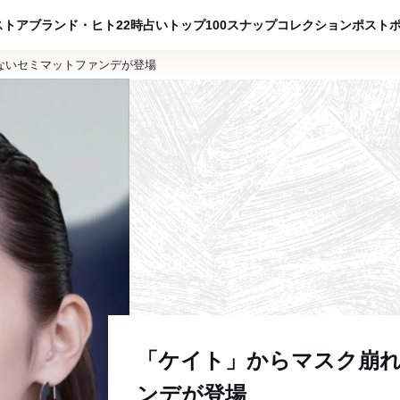
ADVERTISING
ストア
ブランド・ヒト
22時占い
トップ100
スナップ
コレクション
ポスト
ないセミマットファンデが登場
「ケイト」からマスク崩
ンデが登場