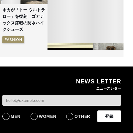
ホカが「トー ウルトラ
ロー」を復刻 ゴアテ
ックス搭載の防水ハイ
クシューズ
FASHION
NEWS LETTER
ゴールドウイン、26年
無印良品の古家具シ
ニュースレター
4〜6月期の営業利益
ーズ新作 インドの
82%減 ザ・ノース・
具を再生した一点物
フェイスで卸が苦戦
発売
BUSINESS
LIFESTYLE
MEN
WOMEN
OTHER
登録