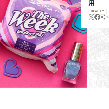
用
BEAUTY
シ