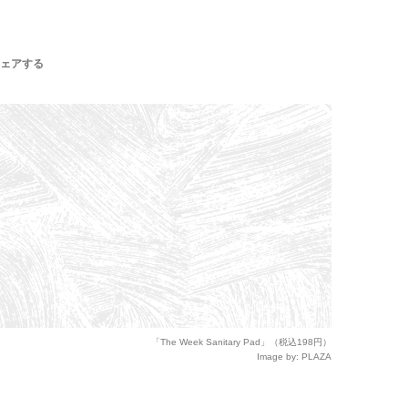
ェアする
「The Week Sanitary Pad」（税込198円）
Image by: PLAZA