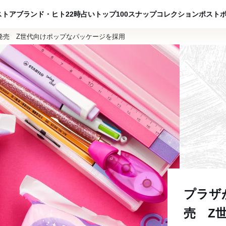
ADVERTISING
ストア
ブランド・ヒト
22時占い
トップ100
スナップ
コレクション
ポスト
発売 Z世代向けポップなパッケージを採用
プラザ
売 Z