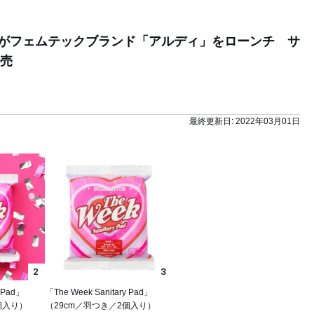
neがフェムテックブランド「アルディ」をローンチ サ
売
最終更新日:
2022年03月01日
2
3
y Pad」
「The Week Sanitary Pad」
個入り）
（29cm／羽つき／2個入り）