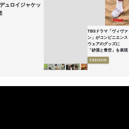
デュロイジャケッ
売
TBSドラマ「ヴィヴァ
ン」がコンビニエンス
ウェアのグッズに
「砂漠と青空」を表現
FASHION
イケアが「都市部で暮
らす若い世代」に向け
た新作を発売 全13型
をラインナップ