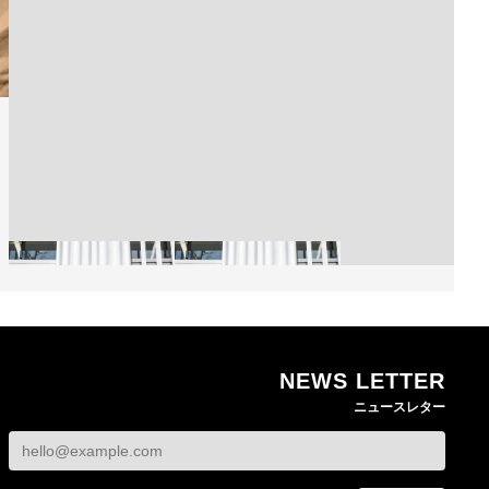
NEWS LETTER
熊本地震で従業員3人が
オンワードHDが緊急時
ニュースレター
死亡したオンワード
の対策を発表 従業員
【トップに聞く 202
HD 被災経緯を書面で
に貴重品の常時携行を
オンワードHD保元道
発表
義務付け
社長 「のんびりし
ら先はない」“前進”