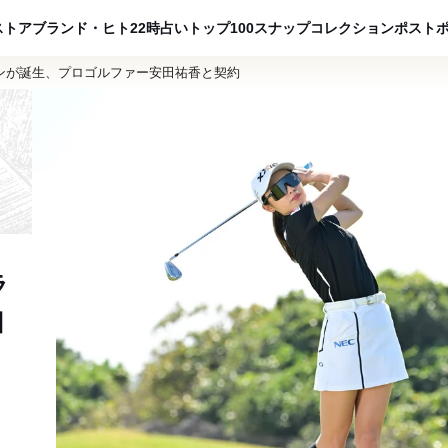
ADVERTISING
ストア
ブランド・ヒト
22時占い
トップ100
スナップ
コレクション
ポスト
ンが誕生、プロゴルファー安田祐香と契約
ラ
田