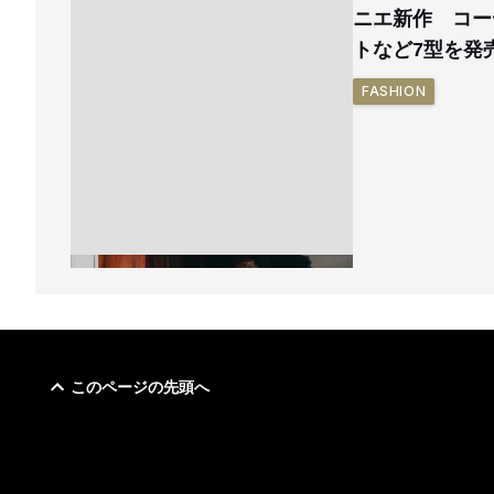
ニエ新作 コー
トなど7型を発
FASHION
このページの先頭へ