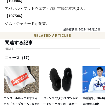
【1998年】
アパレル・フットウエア・時計市場に本格参入。
【1975年】
ジム・ジャナードが創業。
最終更新日:
2023年03月15日
RELATED ARTICLES
関連する記事
NEWS
ニュース（17）
エシロールルックスオティ
ジュンヤ ワタナベ マンがオ
大谷翔平、2024
カが「シュプリーム」を約2
ークリーとコラボ、スエー
果は約533億円