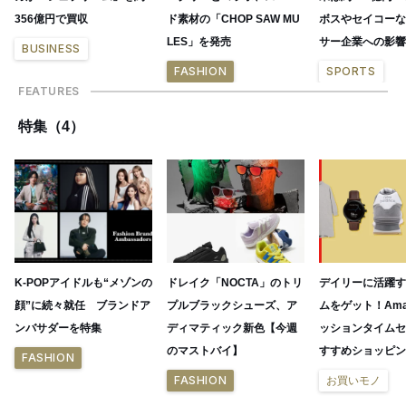
356億円で買収
ド素材の「CHOP SAW MU
ボスやセイコーな
LES」を発売
サー企業への影響
BUSINESS
FASHION
SPORTS
FEATURES
特集（4）
K-POPアイドルも“メゾンの
ドレイク「NOCTA」のトリ
デイリーに活躍す
顔”に続々就任 ブランドア
プルブラックシューズ、ア
ムをゲット！Ama
ンバサダーを特集
ディマティック新色【今週
ッションタイムセ
のマストバイ】
すすめショッピン
FASHION
FASHION
お買いモノ