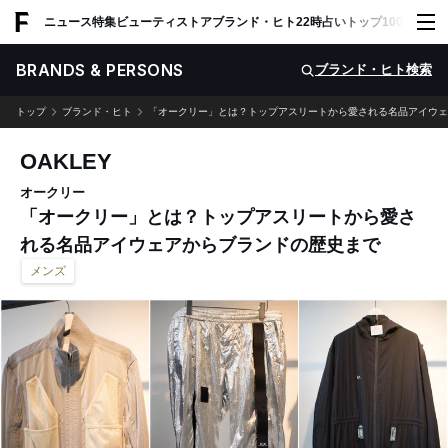
ADVERTISING
ニュース
特集
ビューティ
ストア
ブランド・ヒト
22時占い
トップ100
スナッ
BRANDS & PERSONS
ブランド・ヒト検索
トップ
ブランド・ヒト
「オークリー」とは？トップアスリートから愛される名品アイウェアか
OAKLEY
オークリー
「オークリー」とは？トップアスリートから愛さ
れる名品アイウェアからブランドの歴史まで
メンズ