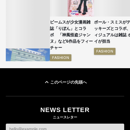
ビームスが少女漫画雑
ポール・スミスが
誌「りぼん」とコラ
ッキーズとコラボ
ボ 「神風怪盗ジャン
ィジュアルは雑誌 
ヌ」など6作品をフィー
イが担当
チャー
FASHION
FASHION
このページの先頭へ
「ユニクロ 京都」が11
月にオープン 国内5店
目のグローバル旗艦店
NEWS LETTER
FASHION
ニュースレター