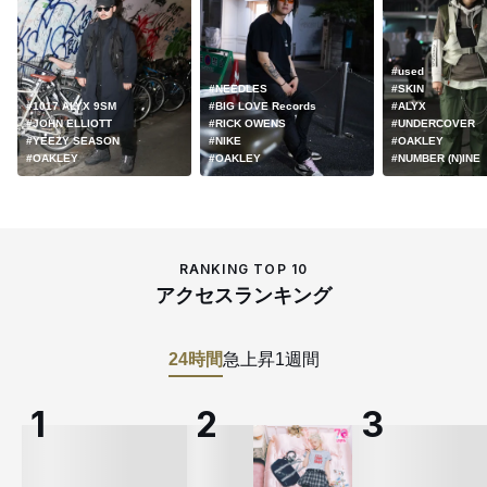
#used
#NEEDLES
#SKIN
#1017 ALYX 9SM
#BIG LOVE Records
#ALYX
#JOHN ELLIOTT
#RICK OWENS
#UNDERCOVER
#YEEZY SEASON
#NIKE
#OAKLEY
#OAKLEY
#OAKLEY
#NUMBER (N)INE
RANKING TOP 10
アクセスランキング
24時間
急上昇
1週間